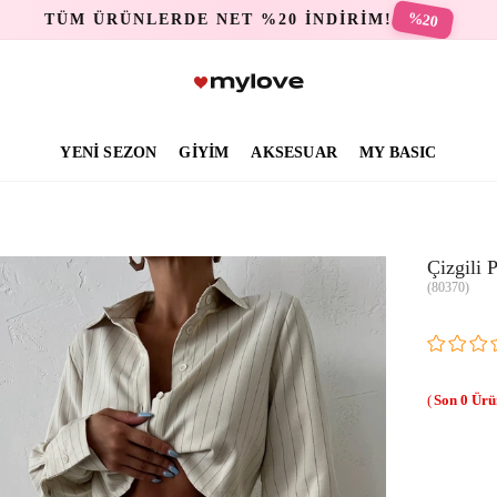
%20
TÜM ÜRÜNLERDE NET %20 İNDİRİM!
YENİ SEZON
GİYİM
AKSESUAR
MY BASIC
Çizgili
(80370)
0