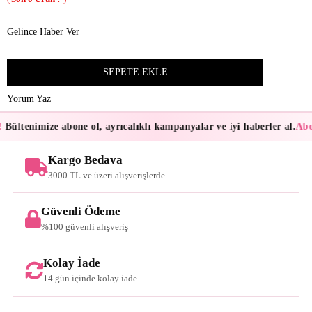
Gelince Haber Ver
Yorum Yaz
Bültenimize abone ol, ayrıcalıklı kampanyalar ve iyi haberler al.
Abon
Kargo Bedava
3000 TL ve üzeri alışverişlerde
Güvenli Ödeme
%100 güvenli alışveriş
Kolay İade
14 gün içinde kolay iade