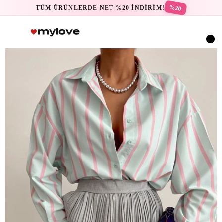
%20
TÜM ÜRÜNLERDE NET %20 İNDİRİM!