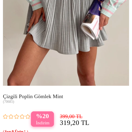
Çizgili Poplin Gömlek Mint
(70685)
20
399,00 TL
319,20 TL
0