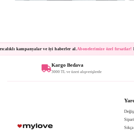
lıklı kampanyalar ve iyi haberler al.
Abonelerimize özel fırsatlar!
Bült
Kargo Bedava
3000 TL ve üzeri alışverişlerde
Yar
Değiş
Sipar
Sıkça