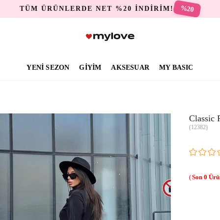
%20
TÜM ÜRÜNLERDE NET %20 İNDİRİM!
YENİ SEZON
GİYİM
AKSESUAR
MY BASIC
Classic 
(12382)
0