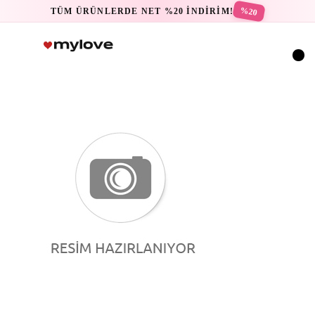
%20
TÜM ÜRÜNLERDE NET %20 İNDİRİM!