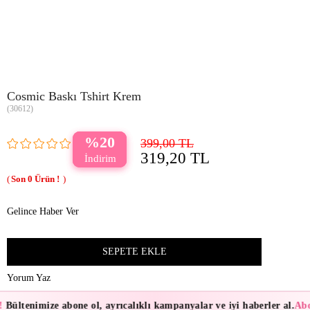
Cosmic Baskı Tshirt Krem
(30612)
20
399,00 TL
319,20 TL
0
Gelince Haber Ver
Yorum Yaz
!
Bültenimize abone ol, ayrıcalıklı kampanyalar ve iyi haberler al.
Abo