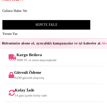
Gelince Haber Ver
Yorum Yaz
Bültenimize abone ol, ayrıcalıklı kampanyalar ve iyi haberler al.
Abon
Kargo Bedava
3000 TL ve üzeri alışverişlerde
Güvenli Ödeme
%100 güvenli alışveriş
Kolay İade
14 gün içinde kolay iade