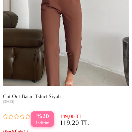
Cut Out Basic Tshirt Siyah
(30325)
20
149,00 TL
119,20 TL
0