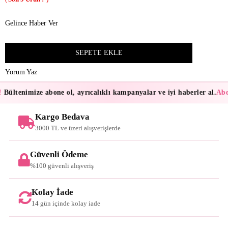
Gelince Haber Ver
Yorum Yaz
!
Bültenimize abone ol, ayrıcalıklı kampanyalar ve iyi haberler al.
Abon
Kargo Bedava
3000 TL ve üzeri alışverişlerde
Güvenli Ödeme
%100 güvenli alışveriş
Kolay İade
14 gün içinde kolay iade