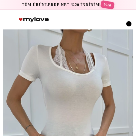
%20
TÜM ÜRÜNLERDE NET %20 İNDİRİM!