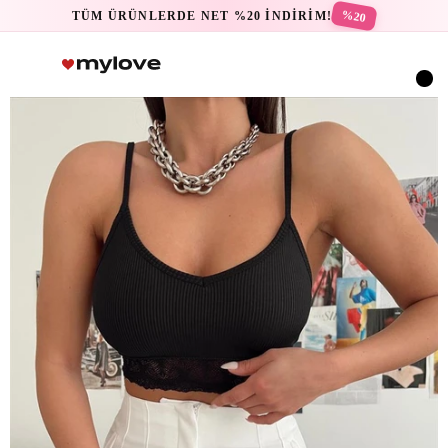
%20
TÜM ÜRÜNLERDE NET %20 İNDİRİM!