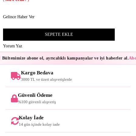
Gelince Haber Ver
Yorum Yaz
Bültenimize abone ol, ayrıcalıklı kampanyalar ve iyi haberler al.
Abon
Kargo Bedava
3000 TL ve üzeri alışverişlerde
Güvenli Ödeme
%100 güvenli alışveriş
Kolay İade
14 gün içinde kolay iade