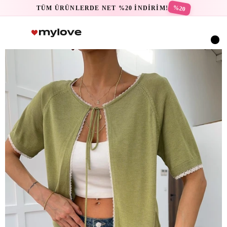
%20
TÜM ÜRÜNLERDE NET %20 İNDİRİM!