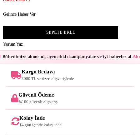
Gelince Haber Ver
Yorum Yaz
Bültenimize abone ol, ayrıcalıklı kampanyalar ve iyi haberler al.
Abon
Kargo Bedava
3000 TL ve üzeri alışverişlerde
Güvenli Ödeme
%100 güvenli alışveriş
Kolay İade
14 gün içinde kolay iade