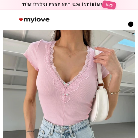
%20
TÜM ÜRÜNLERDE NET %20 İNDİRİM!