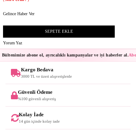
Gelince Haber Ver
Yorum Yaz
Bültenimize abone ol, ayrıcalıklı kampanyalar ve iyi haberler al.
Abon
Kargo Bedava
3000 TL ve üzeri alışverişlerde
Güvenli Ödeme
%100 güvenli alışveriş
Kolay İade
14 gün içinde kolay iade