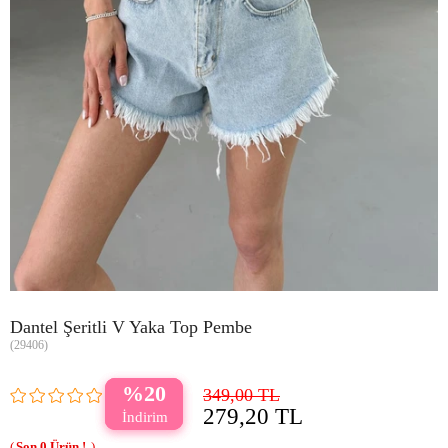
Dantel Şeritli V Yaka Top Pembe
(29406)
20
349,00 TL
279,20 TL
0