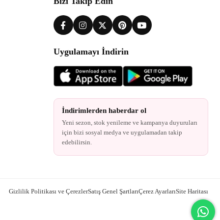
Bizi Takip Edin
Uygulamayı İndirin
İndirimlerden haberdar ol
Yeni sezon, stok yenileme ve kampanya duyuruları
için bizi sosyal medya ve uygulamadan takip
edebilirsin.
Gizlilik Politikası ve Çerezler
Satış Genel Şartları
Çerez Ayarları
Site Haritası