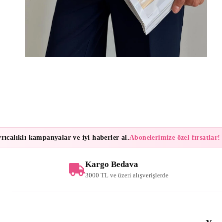
alıklı kampanyalar ve iyi haberler al.
Abonelerimize özel fırsatlar!
Bül
Kargo Bedava
3000 TL ve üzeri alışverişlerde