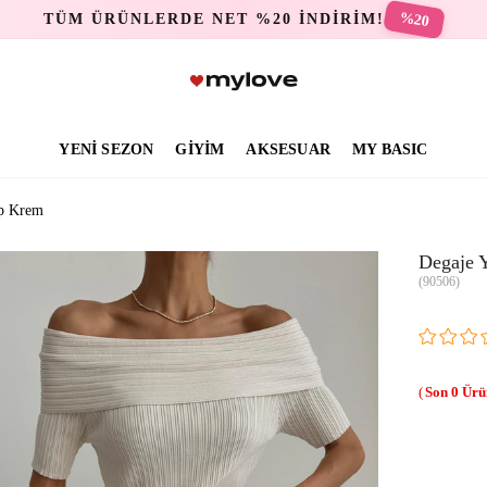
%20
TÜM ÜRÜNLERDE NET %20 İNDİRİM!
YENİ SEZON
GİYİM
AKSESUAR
MY BASIC
kp Krem
Degaje 
(90506)
0