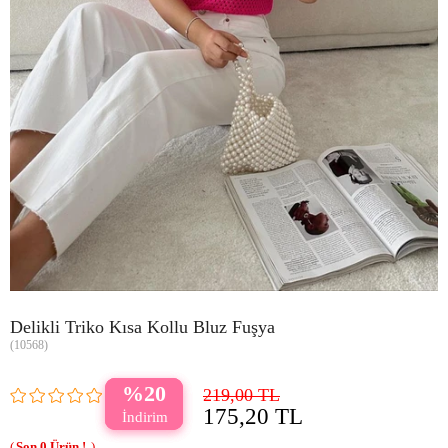
Delikli Triko Kısa Kollu Bluz Fuşya
(10568)
20
219,00 TL
175,20 TL
0