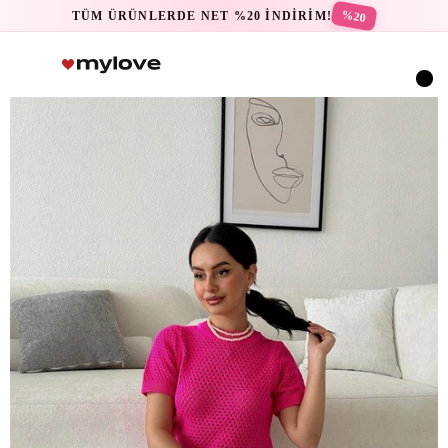
%20
TÜM ÜRÜNLERDE NET %20 İNDİRİM!