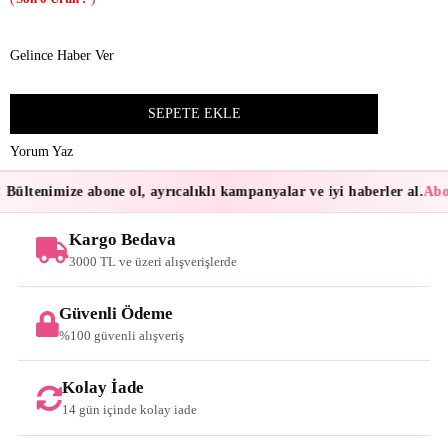
Gelince Haber Ver
Yorum Yaz
Bültenimize abone ol, ayrıcalıklı kampanyalar ve iyi haberler al.
Abon
Kargo Bedava
3000 TL ve üzeri alışverişlerde
Güvenli Ödeme
%100 güvenli alışveriş
Kolay İade
14 gün içinde kolay iade