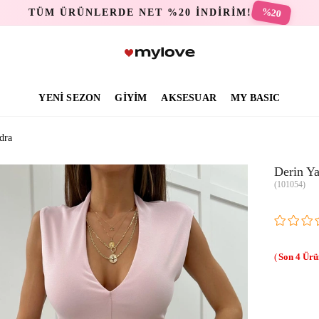
%20
TÜM ÜRÜNLERDE NET %20 İNDİRİM!
YENİ SEZON
GİYİM
AKSESUAR
MY BASIC
dra
Derin Y
(101054)
4