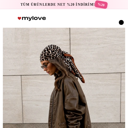
%20
TÜM ÜRÜNLERDE NET %20 İNDİRİM!