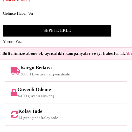
Gelince Haber Ver
Yorum Yaz
Bültenimize abone ol, ayrıcalıklı kampanyalar ve iyi haberler al.
Abon
Kargo Bedava
3000 TL ve üzeri alışverişlerde
Güvenli Ödeme
%100 güvenli alışveriş
Kolay İade
14 gün içinde kolay iade