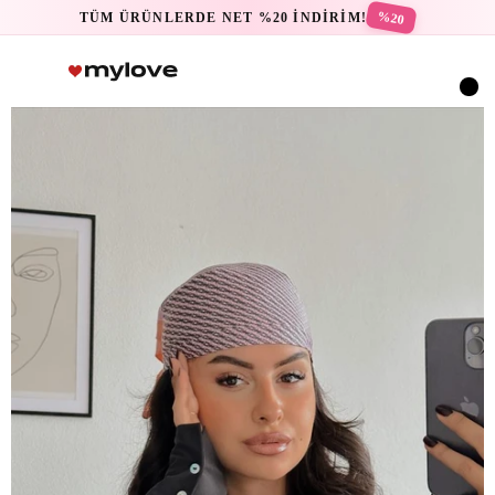
%20
TÜM ÜRÜNLERDE NET %20 İNDİRİM!