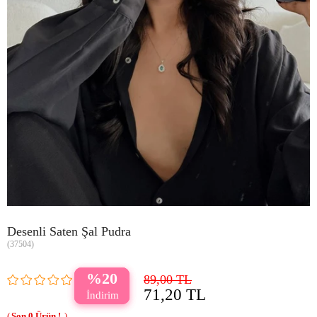
Desenli Saten Şal Pudra
(37504)
20
89,00 TL
71,20 TL
0