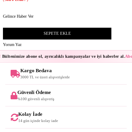
Gelince Haber Ver
Yorum Yaz
Bültenimize abone ol, ayrıcalıklı kampanyalar ve iyi haberler al.
Abon
Kargo Bedava
3000 TL ve üzeri alışverişlerde
Güvenli Ödeme
%100 güvenli alışveriş
Kolay İade
14 gün içinde kolay iade