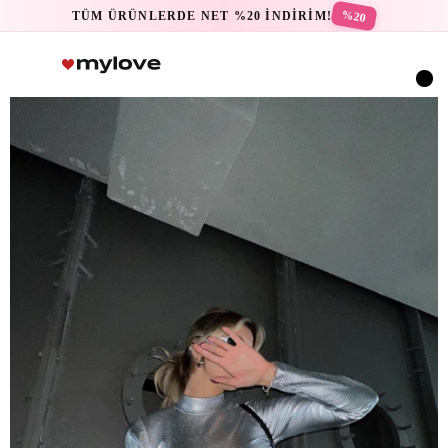
%20
TÜM ÜRÜNLERDE NET %20 İNDİRİM!