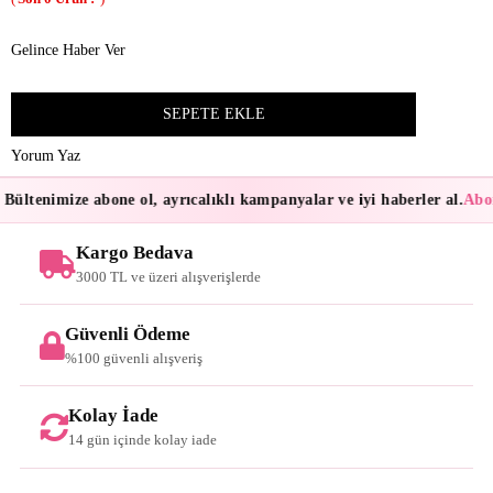
Gelince Haber Ver
Yorum Yaz
Bültenimize abone ol, ayrıcalıklı kampanyalar ve iyi haberler al.
Abon
Kargo Bedava
3000 TL ve üzeri alışverişlerde
Güvenli Ödeme
%100 güvenli alışveriş
Kolay İade
14 gün içinde kolay iade