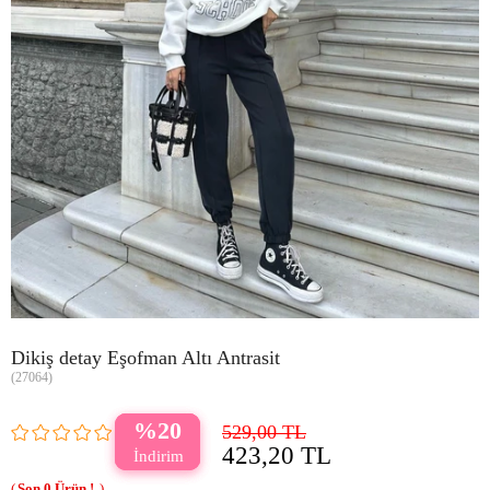
Dikiş detay Eşofman Altı Antrasit
(27064)
20
529,00 TL
423,20 TL
0