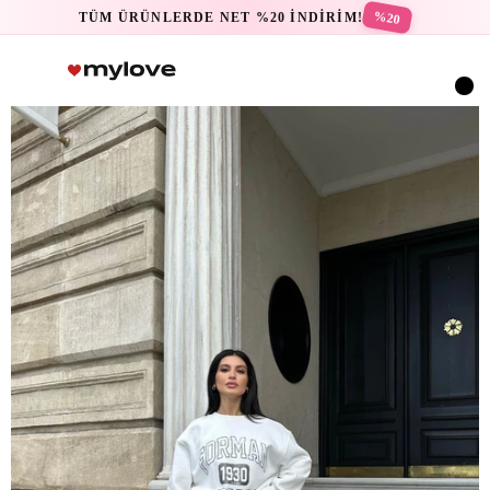
%20
TÜM ÜRÜNLERDE NET %20 İNDİRİM!