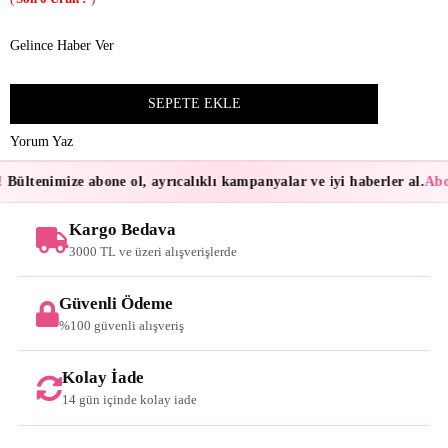
Gelince Haber Ver
Yorum Yaz
Bültenimize abone ol, ayrıcalıklı kampanyalar ve iyi haberler al.
Abon
Kargo Bedava
3000 TL ve üzeri alışverişlerde
Güvenli Ödeme
%100 güvenli alışveriş
Kolay İade
14 gün içinde kolay iade