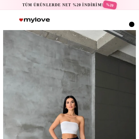
%20
TÜM ÜRÜNLERDE NET %20 İNDİRİM!