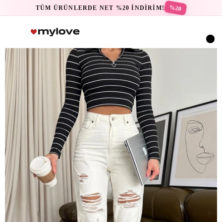
%20
TÜM ÜRÜNLERDE NET %20 İNDİRİM!