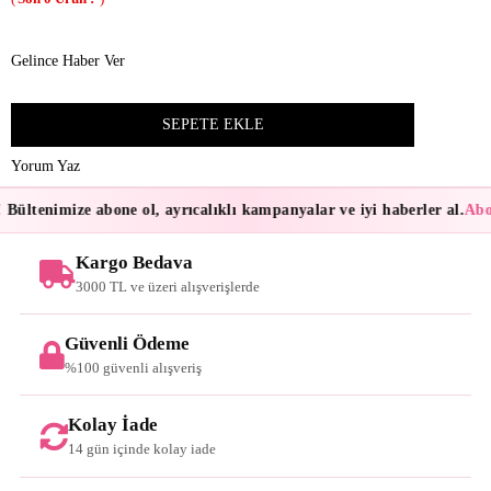
Gelince Haber Ver
Yorum Yaz
Bültenimize abone ol, ayrıcalıklı kampanyalar ve iyi haberler al.
Abon
Kargo Bedava
3000 TL ve üzeri alışverişlerde
Güvenli Ödeme
%100 güvenli alışveriş
Kolay İade
14 gün içinde kolay iade