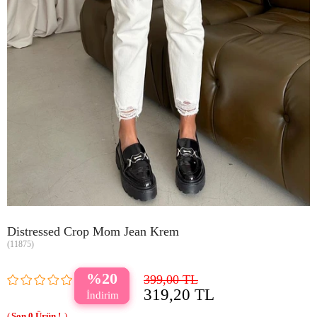
Distressed Crop Mom Jean Krem
(11875)
20
399,00 TL
319,20 TL
0