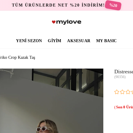
%20
TÜM ÜRÜNLERDE NET %20 İNDİRİM!
YENİ SEZON
GİYİM
AKSESUAR
MY BASIC
Triko Crop Kazak Taş
Distress
(90356)
0