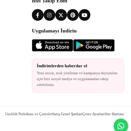
Bizi Takip Edin
Uygulamayı İndirin
İndirimlerden haberdar ol
Yeni sezon, stok yenileme ve kampanya duyuruları
için bizi sosyal medya ve uygulamadan takip
edebilirsin.
Gizlilik Politikası ve Çerezler
Satış Genel Şartları
Çerez Ayarları
Site Haritası