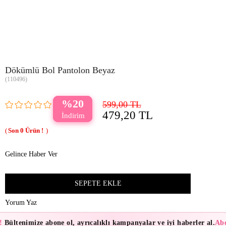
Dökümlü Bol Pantolon Beyaz
(110496)
20
599,00 TL
479,20 TL
0
Gelince Haber Ver
Yorum Yaz
!
Bültenimize abone ol, ayrıcalıklı kampanyalar ve iyi haberler al.
Abo