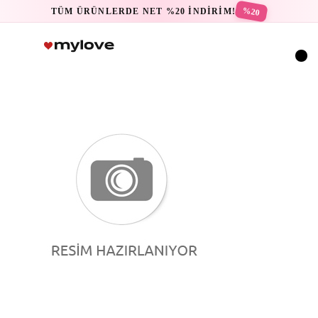
%20
TÜM ÜRÜNLERDE NET %20 İNDİRİM!