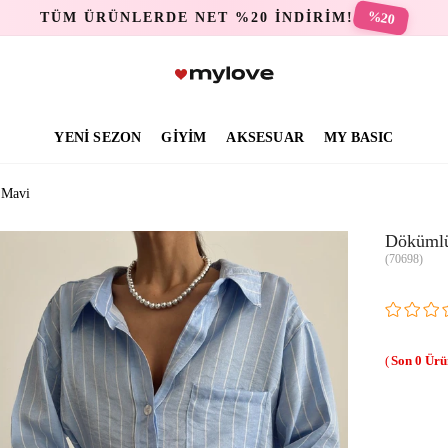
%20
TÜM ÜRÜNLERDE NET %20 İNDİRİM!
YENİ SEZON
GİYİM
AKSESUAR
MY BASIC
 Mavi
Dökümlü
(70698)
0