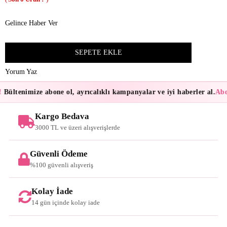
Gelince Haber Ver
Yorum Yaz
Bültenimize abone ol, ayrıcalıklı kampanyalar ve iyi haberler al.
Abon
Kargo Bedava
3000 TL ve üzeri alışverişlerde
Güvenli Ödeme
%100 güvenli alışveriş
Kolay İade
14 gün içinde kolay iade