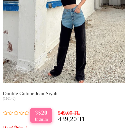
Double Colour Jean Siyah
(110140)
20
549,00 TL
439,20 TL
0