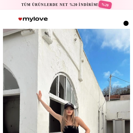
%20
TÜM ÜRÜNLERDE NET %20 İNDİRİM!