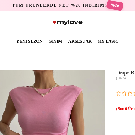
%20
TÜM ÜRÜNLERDE NET %20 İNDİRİM!
YENİ SEZON
GİYİM
AKSESUAR
MY BASIC
Drape B
(10754)
0