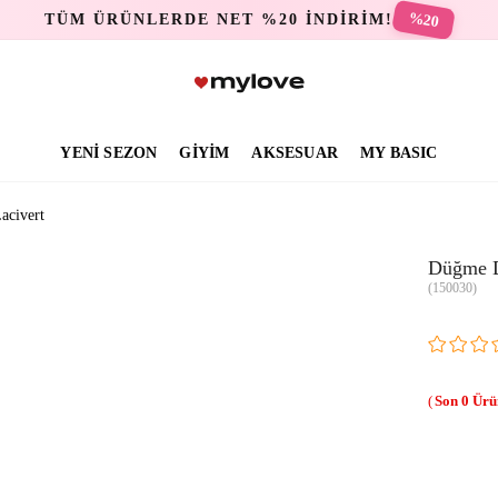
%20
TÜM ÜRÜNLERDE NET %20 İNDİRİM!
YENİ SEZON
GİYİM
AKSESUAR
MY BASIC
acivert
Düğme D
(150030)
0