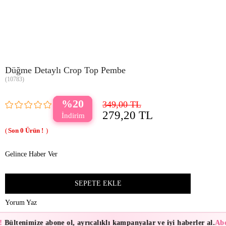
Düğme Detaylı Crop Top Pembe
(10783)
20
349,00 TL
279,20 TL
0
Gelince Haber Ver
Yorum Yaz
!
Bültenimize abone ol, ayrıcalıklı kampanyalar ve iyi haberler al.
Abo