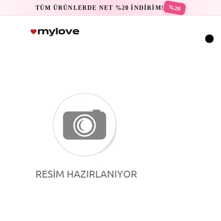
%20
TÜM ÜRÜNLERDE NET %20 İNDİRİM!