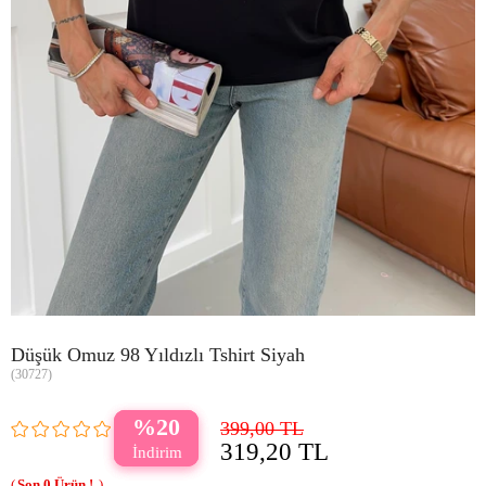
Düşük Omuz 98 Yıldızlı Tshirt Siyah
(30727)
20
399,00 TL
319,20 TL
0