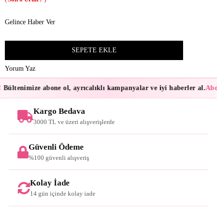
Gelince Haber Ver
Yorum Yaz
Bültenimize abone ol, ayrıcalıklı kampanyalar ve iyi haberler al.
Abon
Kargo Bedava
3000 TL ve üzeri alışverişlerde
Güvenli Ödeme
%100 güvenli alışveriş
Kolay İade
14 gün içinde kolay iade