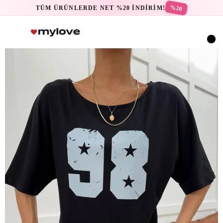
%20
TÜM ÜRÜNLERDE NET %20 İNDİRİM!