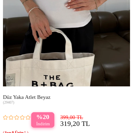
Düz Yaka Atlet Beyaz
(29407)
20
399,00 TL
319,20 TL
0