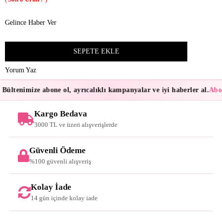
Gelince Haber Ver
Yorum Yaz
Bültenimize abone ol, ayrıcalıklı kampanyalar ve iyi haberler al.
Abon
Kargo Bedava
3000 TL ve üzeri alışverişlerde
Güvenli Ödeme
%100 güvenli alışveriş
Kolay İade
14 gün içinde kolay iade