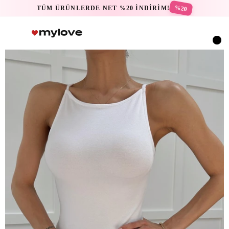
%20
TÜM ÜRÜNLERDE NET %20 İNDİRİM!