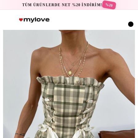
%20
TÜM ÜRÜNLERDE NET %20 İNDİRİM!