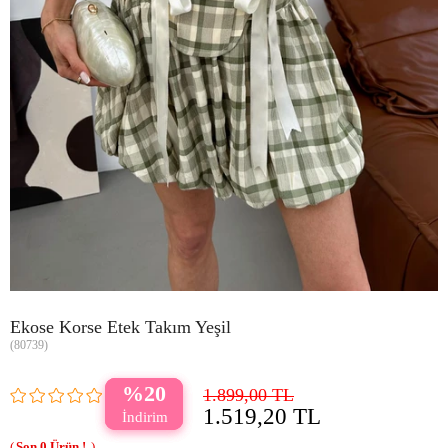
Ekose Korse Etek Takım Yeşil
(80739)
20
1.899,00 TL
1.519,20 TL
0