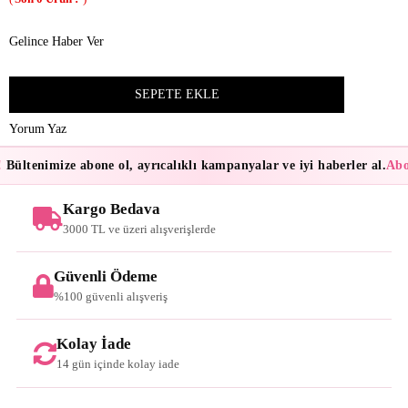
Gelince Haber Ver
Yorum Yaz
Bültenimize abone ol, ayrıcalıklı kampanyalar ve iyi haberler al.
Abon
Kargo Bedava
3000 TL ve üzeri alışverişlerde
Güvenli Ödeme
%100 güvenli alışveriş
Kolay İade
14 gün içinde kolay iade