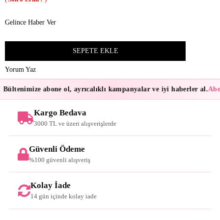
Gelince Haber Ver
Yorum Yaz
Bültenimize abone ol, ayrıcalıklı kampanyalar ve iyi haberler al.
Abon
Kargo Bedava
3000 TL ve üzeri alışverişlerde
Güvenli Ödeme
%100 güvenli alışveriş
Kolay İade
14 gün içinde kolay iade