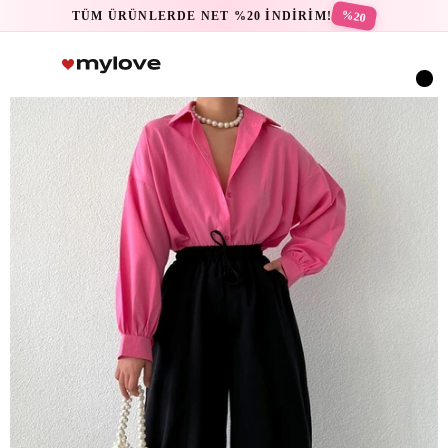
%20
TÜM ÜRÜNLERDE NET %20 İNDİRİM!