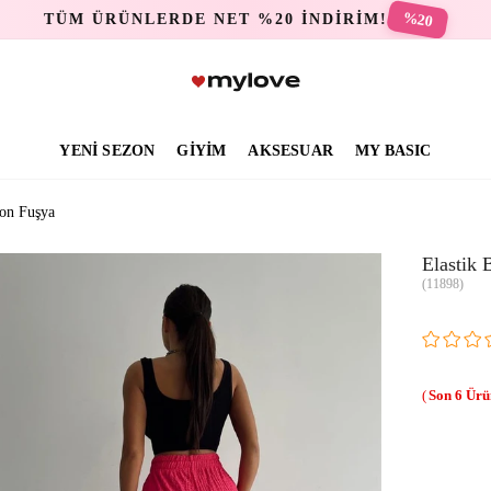
%20
TÜM ÜRÜNLERDE NET %20 İNDİRİM!
YENİ SEZON
GİYİM
AKSESUAR
MY BASIC
lon Fuşya
Elastik 
(11898)
6