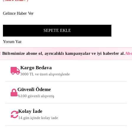
Gelince Haber Ver
Yorum Yaz
Bültenimize abone ol, ayrıcalıklı kampanyalar ve iyi haberler al.
Abon
Kargo Bedava
3000 TL ve üzeri alışverişlerde
Güvenli Ödeme
%100 güvenli alışveriş
Kolay İade
14 gün içinde kolay iade