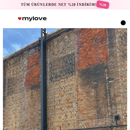
%20
TÜM ÜRÜNLERDE NET %20 İNDİRİM!