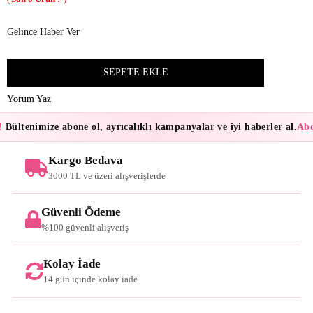
Gelince Haber Ver
Yorum Yaz
Bültenimize abone ol, ayrıcalıklı kampanyalar ve iyi haberler al.
Abon
Kargo Bedava
3000 TL ve üzeri alışverişlerde
Güvenli Ödeme
%100 güvenli alışveriş
Kolay İade
14 gün içinde kolay iade