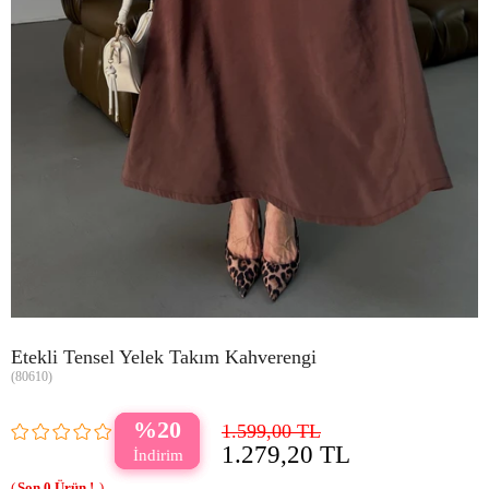
Etekli Tensel Yelek Takım Kahverengi
(80610)
20
1.599,00 TL
1.279,20 TL
0