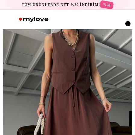
%20
TÜM ÜRÜNLERDE NET %20 İNDİRİM!