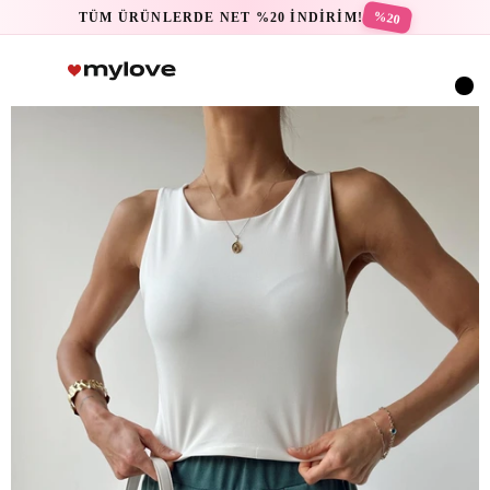
%20
TÜM ÜRÜNLERDE NET %20 İNDİRİM!