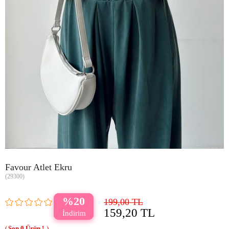
Favour Atlet Ekru
(29300)
20
199,00 TL
159,20 TL
0