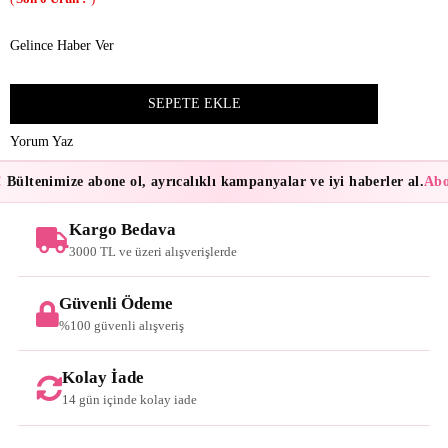
Gelince Haber Ver
Yorum Yaz
Bültenimize abone ol, ayrıcalıklı kampanyalar ve iyi haberler al.
Abon
Kargo Bedava
3000 TL ve üzeri alışverişlerde
Güvenli Ödeme
%100 güvenli alışveriş
Kolay İade
14 gün içinde kolay iade