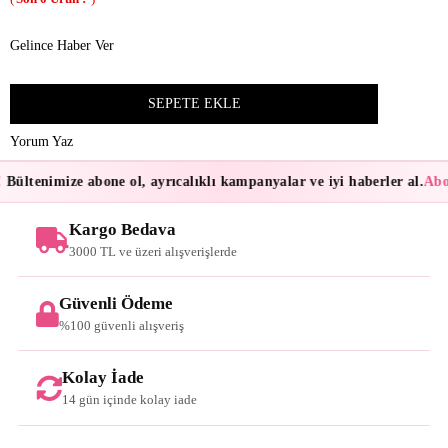
Gelince Haber Ver
Yorum Yaz
Bültenimize abone ol, ayrıcalıklı kampanyalar ve iyi haberler al.
Abon
Kargo Bedava
3000 TL ve üzeri alışverişlerde
Güvenli Ödeme
%100 güvenli alışveriş
Kolay İade
14 gün içinde kolay iade