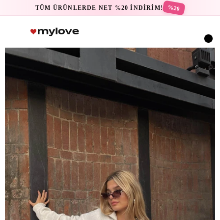
%20
TÜM ÜRÜNLERDE NET %20 İNDİRİM!