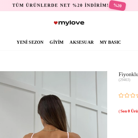
%20
TÜM ÜRÜNLERDE NET %20 İNDİRİM!
YENİ SEZON
GİYİM
AKSESUAR
MY BASIC
Fiyonkl
(29463)
0