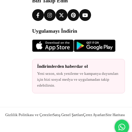
Bizi Takip Edin
Uygulamayı İndirin
İndirimlerden haberdar ol
Yeni sezon, stok yenileme ve kampanya duyuruları
için bizi sosyal medya ve uygulamadan takip
edebilirsin.
Gizlilik Politikası ve Çerezler
Satış Genel Şartları
Çerez Ayarları
Site Haritası