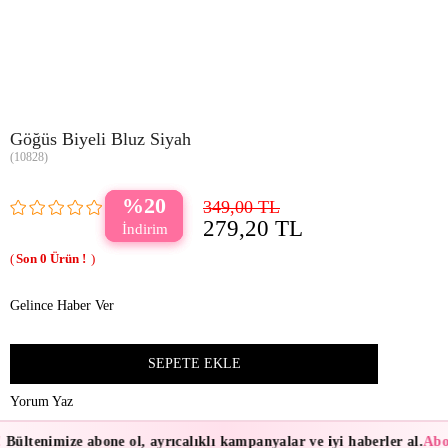
Göğüs Biyeli Bluz Siyah
(10828)
20
349,00 TL
279,20 TL
0
Gelince Haber Ver
Yorum Yaz
Bültenimize abone ol, ayrıcalıklı kampanyalar ve iyi haberler al.
Abon