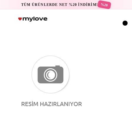
%20
TÜM ÜRÜNLERDE NET %20 İNDİRİM!