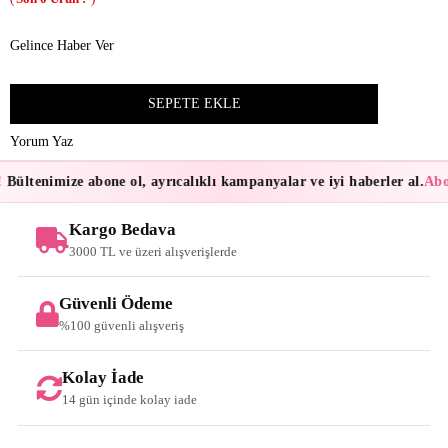
Gelince Haber Ver
Yorum Yaz
Bültenimize abone ol, ayrıcalıklı kampanyalar ve iyi haberler al.
Abon
Kargo Bedava
3000 TL ve üzeri alışverişlerde
Güvenli Ödeme
%100 güvenli alışveriş
Kolay İade
14 gün içinde kolay iade