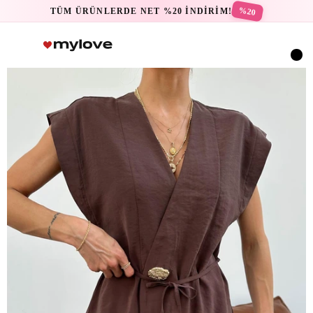
%20
TÜM ÜRÜNLERDE NET %20 İNDİRİM!