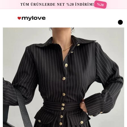
%20
TÜM ÜRÜNLERDE NET %20 İNDİRİM!