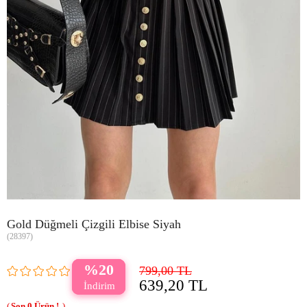
Gold Düğmeli Çizgili Elbise Siyah
(28397)
20
799,00 TL
639,20 TL
0