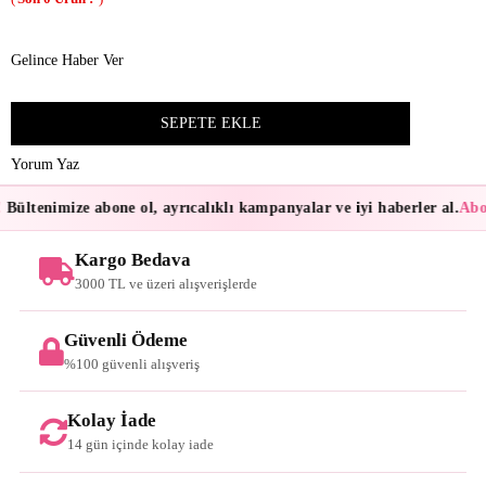
Gelince Haber Ver
Yorum Yaz
Bültenimize abone ol, ayrıcalıklı kampanyalar ve iyi haberler al.
Abon
Kargo Bedava
3000 TL ve üzeri alışverişlerde
Güvenli Ödeme
%100 güvenli alışveriş
Kolay İade
14 gün içinde kolay iade