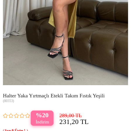
Halter Yaka Yırtmaçlı Etekli Takım Fıstık Yeşili
(80353)
20
289,00 TL
231,20 TL
0