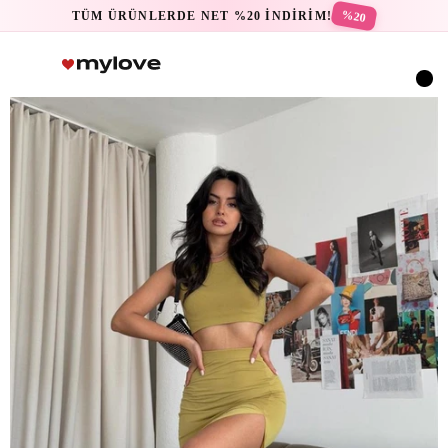
%20
TÜM ÜRÜNLERDE NET %20 İNDİRİM!