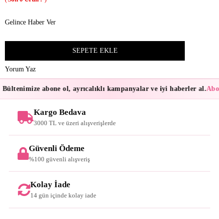
Gelince Haber Ver
Yorum Yaz
Bültenimize abone ol, ayrıcalıklı kampanyalar ve iyi haberler al.
Abon
Kargo Bedava
3000 TL ve üzeri alışverişlerde
Güvenli Ödeme
%100 güvenli alışveriş
Kolay İade
14 gün içinde kolay iade