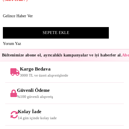
Gelince Haber Ver
Yorum Yaz
Bültenimize abone ol, ayrıcalıklı kampanyalar ve iyi haberler al.
Abon
Kargo Bedava
3000 TL ve üzeri alışverişlerde
Güvenli Ödeme
%100 güvenli alışveriş
Kolay İade
14 gün içinde kolay iade