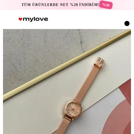
%20
TÜM ÜRÜNLERDE NET %20 İNDİRİM!