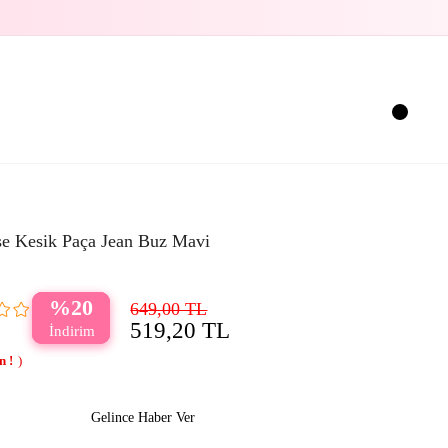
se Kesik Paça Jean Buz Mavi
20
649,00 TL
519,20 TL
Gelince Haber Ver