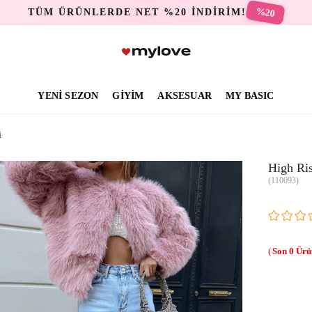
%20
TÜM ÜRÜNLERDE NET %20 İNDİRİM!
YENİ SEZON
GİYİM
AKSESUAR
MY BASIC
i
High Ri
(110093)
0