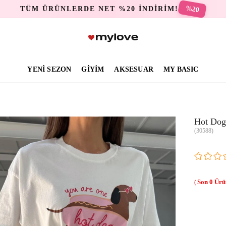
%20
TÜM ÜRÜNLERDE NET %20 İNDİRİM!
YENİ SEZON
GİYİM
AKSESUAR
MY BASIC
Hot Dog 
(30588)
0