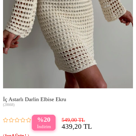
İç Astarlı Darlin Elbise Ekru
(28668)
20
549,00 TL
439,20 TL
0