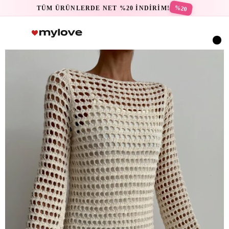
%20
TÜM ÜRÜNLERDE NET %20 İNDİRİM!