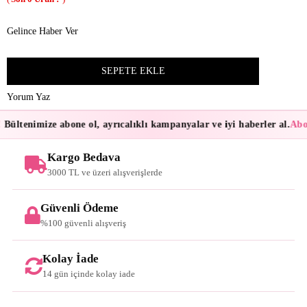
Gelince Haber Ver
Yorum Yaz
Bültenimize abone ol, ayrıcalıklı kampanyalar ve iyi haberler al.
Abon
Kargo Bedava
3000 TL ve üzeri alışverişlerde
Güvenli Ödeme
%100 güvenli alışveriş
Kolay İade
14 gün içinde kolay iade