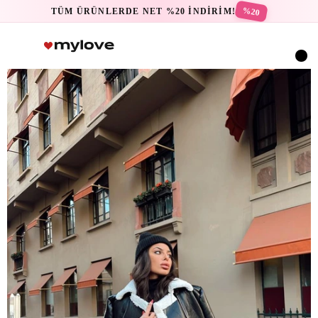
%20
TÜM ÜRÜNLERDE NET %20 İNDİRİM!