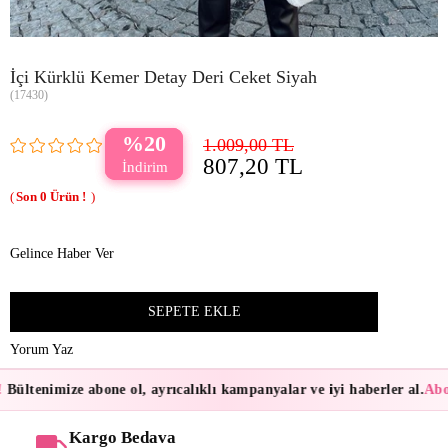
İçi Kürklü Kemer Detay Deri Ceket Siyah
(17430)
20
1.009,00 TL
807,20 TL
0
Gelince Haber Ver
Yorum Yaz
Bültenimize abone ol, ayrıcalıklı kampanyalar ve iyi haberler al.
Abon
Kargo Bedava