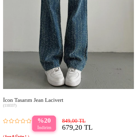
İcon Tasarım Jean Lacivert
(110337)
20
849,00 TL
679,20 TL
0