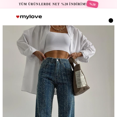
%20
TÜM ÜRÜNLERDE NET %20 İNDİRİM!