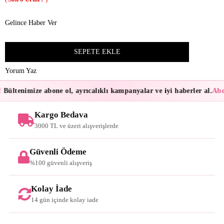
Gelince Haber Ver
Yorum Yaz
Bültenimize abone ol, ayrıcalıklı kampanyalar ve iyi haberler al.
Abon
Kargo Bedava
3000 TL ve üzeri alışverişlerde
Güvenli Ödeme
%100 güvenli alışveriş
Kolay İade
14 gün içinde kolay iade