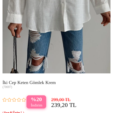
İki Cep Keten Gömlek Krem
(70697)
20
299,00 TL
239,20 TL
0