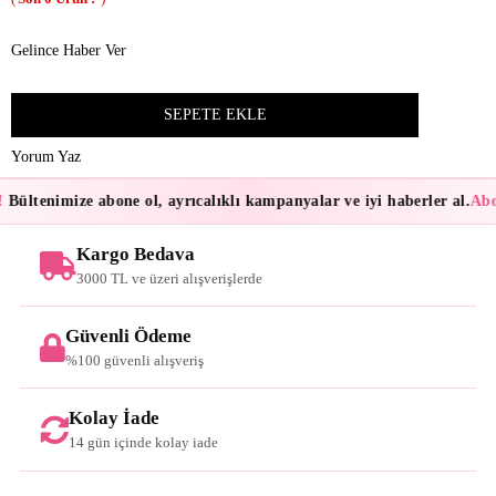
Gelince Haber Ver
Yorum Yaz
Bültenimize abone ol, ayrıcalıklı kampanyalar ve iyi haberler al.
Abon
Kargo Bedava
3000 TL ve üzeri alışverişlerde
Güvenli Ödeme
%100 güvenli alışveriş
Kolay İade
14 gün içinde kolay iade