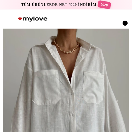
%20
TÜM ÜRÜNLERDE NET %20 İNDİRİM!