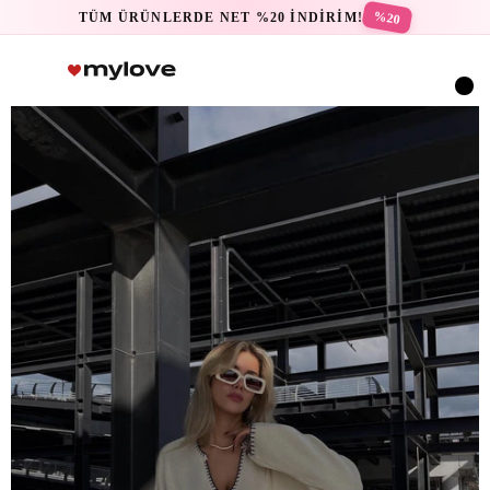
%20
TÜM ÜRÜNLERDE NET %20 İNDİRİM!