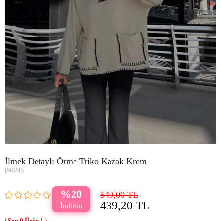
İlmek Detaylı Örme Triko Kazak Krem
(90358)
20
549,00 TL
439,20 TL
0