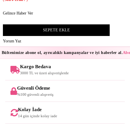
Gelince Haber Ver
Yorum Yaz
Bültenimize abone ol, ayrıcalıklı kampanyalar ve iyi haberler al.
Abon
Kargo Bedava
3000 TL ve üzeri alışverişlerde
Güvenli Ödeme
%100 güvenli alışveriş
Kolay İade
14 gün içinde kolay iade