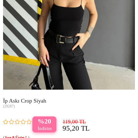
İp Askı Crop Siyah
(29287)
20
119,00 TL
95,20 TL
0