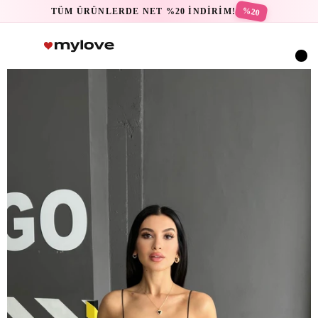
%20
TÜM ÜRÜNLERDE NET %20 İNDİRİM!