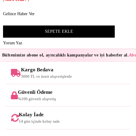
Gelince Haber Ver
Yorum Yaz
Bültenimize abone ol, ayrıcalıklı kampanyalar ve iyi haberler al.
Abon
Kargo Bedava
3000 TL ve üzeri alışverişlerde
Güvenli Ödeme
%100 güvenli alışveriş
Kolay İade
14 gün içinde kolay iade