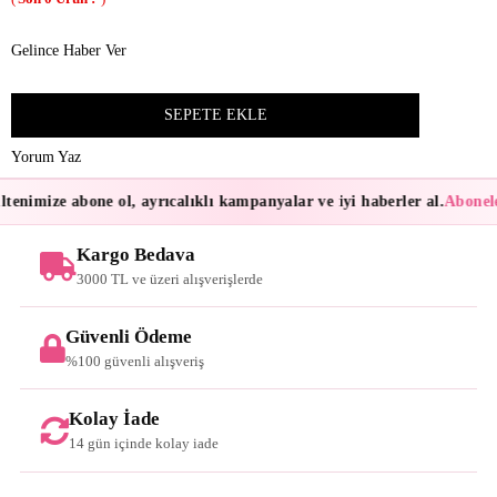
Gelince Haber Ver
Yorum Yaz
tenimize abone ol, ayrıcalıklı kampanyalar ve iyi haberler al.
Abonele
Kargo Bedava
3000 TL ve üzeri alışverişlerde
Güvenli Ödeme
%100 güvenli alışveriş
Kolay İade
14 gün içinde kolay iade