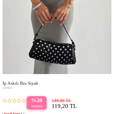
İp Askılı Bra Siyah
(29361)
20
149,00 TL
119,20 TL
0