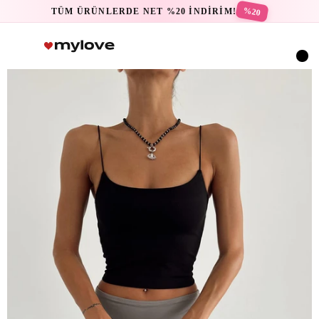
%20
TÜM ÜRÜNLERDE NET %20 İNDİRİM!