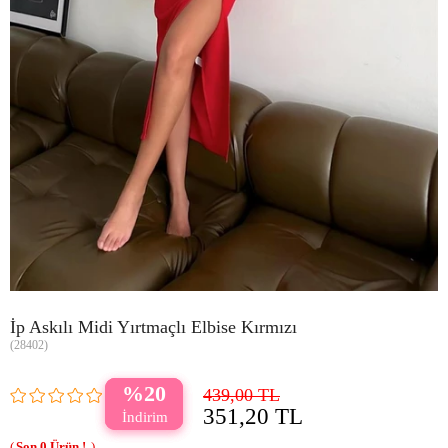
İp Askılı Midi Yırtmaçlı Elbise Kırmızı
(28402)
20
439,00 TL
351,20 TL
0