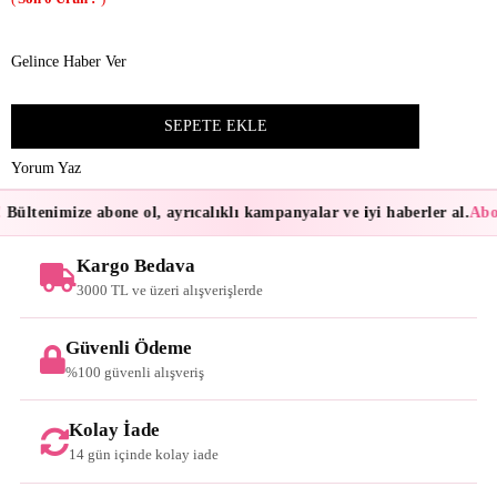
Gelince Haber Ver
Yorum Yaz
Bültenimize abone ol, ayrıcalıklı kampanyalar ve iyi haberler al.
Abon
Kargo Bedava
3000 TL ve üzeri alışverişlerde
Güvenli Ödeme
%100 güvenli alışveriş
Kolay İade
14 gün içinde kolay iade