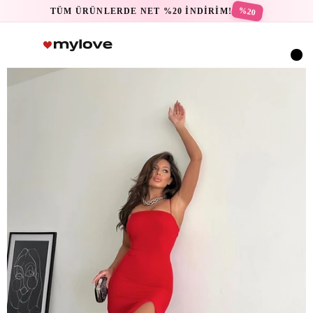
%20
TÜM ÜRÜNLERDE NET %20 İNDİRİM!